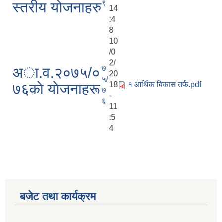
९
स्तरीय योजनाहरु
14
:4
8
10
/0
2/
७
अा‍‍.व.२०७५/०
20
५/
18
१ आर्थिक बिकास तर्फ.pdf
७६काे याेजनाहरू
७
-
६
11
:5
4
बजेट तथा कार्यक्रम