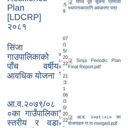
विपद पूर्व सूचना प्रणाली
:5
Plan
स्थापनाकालागि अवधारणा पत्र
9
[LDCRP]
२०८१
07
/1
सिंजा
5/
७
गाउपालिकाको
20
८-
Sinja Periodic Plan
22
पाँच वर्षीय
७
Final Report.pdf
-
९
आवधिक योजना
21
:3
1
06
/3
आ.व.२०७९/०८
0/
७
०का गाउँपालिका
20
८-
आ.ब. २०७९।०८० का
22
स्तरीय र वडा
७
योजनाहरु गा.पा-merged.pdf
-