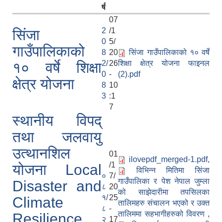
र्ष
07
2
/1
सिंजा
0
5/
गाउँपालिकाको
8
20
सिंजा गाउँपालिकाको १० वर्षे
2/
26
शिक्षा क्षेत्र योजना फाइनल
१० वर्षे शिक्षा
0
-
(2).pdf
क्षेत्र योजना
8
10
3
:1
7
स्थानीय विपद्
तथा जलवायु
उत्थानशिल
01
ilovepdf_merged-1.pdf
,
/1
योजना Local
विभिन्न मितिमा सिंजा
०
7/
गाउँपालिका र पेश नेपाल जुम्ला
Disaster and
८
20
को साझेदारीमा तपसिलका
१/
25
Climate
तालिमहरु संचालन भएको र उक्त
८
-
तालिममा सहभागीहरुको विवरण
,
Resilience
२
17