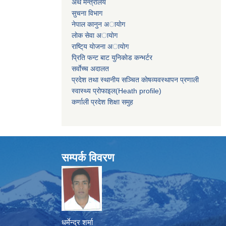
अर्थ मन्त्रालय
सुचना विभाग
नेपाल कानुन अायाेग
लाेक सेवा अायाेग
राष्टि्य याेजना अायाेग
प्रिति फन्ट बाट युनिकाेड कन्भर्टर
सर्वाेच्च अदालत
प्रदेश तथा स्थानीय सञ्चित काेषव्यवस्थापन प्रणाली
स्वास्थ्य प्राेफाइल(Heath profile)
कर्णाली प्रदेश शिक्षा समुह
सम्पर्क विवरण
धर्मेन्द्र शर्मा