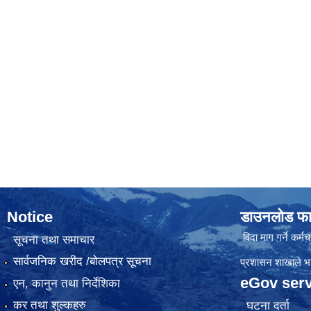
Notice
डाउनलोड फा
विदा माग गर्ने कर्मचा
सूचना तथा समाचार
सार्वजनिक खरीद /बोलपत्र सूचना
प्रशासन शाखाले भर्न
eGov serv
एन, कानुन तथा निर्देशिका
कर तथा शुल्कहरु
घटना दर्ता