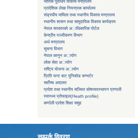
भाैतिक पूर्वाधार विकास मन्त्रालय
प्रादेशिक लेखा नियन्त्रक कार्यालय
संङ्रघीय मामिला तथा स्थानीय विकास मन्त्रालय
स्थानीय शासन तथा सामुदायिक विकास कार्यक्रम
नेपाल सरकारकाे अाधिकारिक पाेर्टल
केन्द्रीय पञ्जीकरण विभाग
अर्थ मन्त्रालय
सुचना विभाग
नेपाल कानुन अायाेग
लाेक सेवा अायाेग
राष्टि्य याेजना अायाेग
प्रिति फन्ट बाट युनिकाेड कन्भर्टर
सर्वाेच्च अदालत
प्रदेश तथा स्थानीय सञ्चित काेषव्यवस्थापन प्रणाली
स्वास्थ्य प्राेफाइल(Heath profile)
कर्णाली प्रदेश शिक्षा समुह
सम्पर्क विवरण