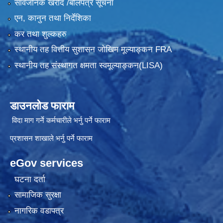
सार्वजनिक खरीद /बोलपत्र सूचना
एन, कानुन तथा निर्देशिका
कर तथा शुल्कहरु
स्थानीय तह वित्तीय सुशासन जोखिम मूल्याङ्कन FRA
स्थानीय तह संस्थागत क्षमता स्वमूल्याङ्कन(LISA)
डाउनलोड फाराम
विदा माग गर्ने कर्मचारीले भर्नु पर्ने फाराम
प्रशासन शाखाले भर्नु पर्ने फाराम
eGov services
घटना दर्ता
सामाजिक सुरक्षा
नागरिक वडापत्र