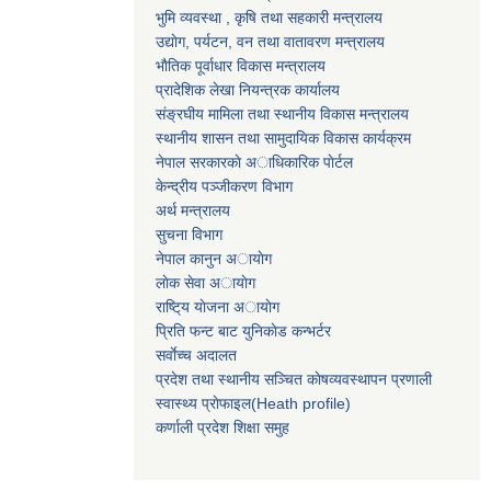
भुमि व्यवस्था , कृषि तथा सहकारी मन्त्रालय
उद्याेग, पर्यटन, वन तथा वातावरण मन्त्रालय
भाैतिक पूर्वाधार विकास मन्त्रालय
प्रादेशिक लेखा नियन्त्रक कार्यालय
संङ्रघीय मामिला तथा स्थानीय विकास मन्त्रालय
स्थानीय शासन तथा सामुदायिक विकास कार्यक्रम
नेपाल सरकारकाे अाधिकारिक पाेर्टल
केन्द्रीय पञ्जीकरण विभाग
अर्थ मन्त्रालय
सुचना विभाग
नेपाल कानुन अायाेग
लाेक सेवा अायाेग
राष्टि्य याेजना अायाेग
प्रिति फन्ट बाट युनिकाेड कन्भर्टर
सर्वाेच्च अदालत
प्रदेश तथा स्थानीय सञ्चित काेषव्यवस्थापन प्रणाली
स्वास्थ्य प्राेफाइल(Heath profile)
कर्णाली प्रदेश शिक्षा समुह