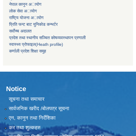
नेपाल कानुन अायाेग
लाेक सेवा अायाेग
राष्टि्य याेजना अायाेग
प्रिति फन्ट बाट युनिकाेड कन्भर्टर
सर्वाेच्च अदालत
प्रदेश तथा स्थानीय सञ्चित काेषव्यवस्थापन प्रणाली
स्वास्थ्य प्राेफाइल(Heath profile)
कर्णाली प्रदेश शिक्षा समुह
Notice
सूचना तथा समाचार
सार्वजनिक खरीद /बोलपत्र सूचना
एन, कानुन तथा निर्देशिका
कर तथा शुल्कहरु