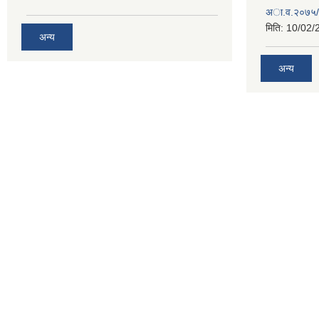
अा‍‍.व.२०७५/
मिति:
10/02/
अन्य
अन्य