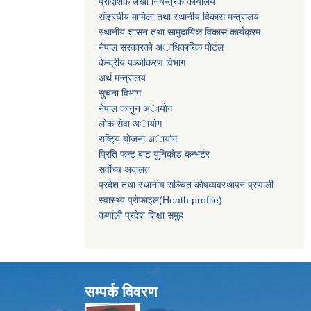
प्रादेशिक लेखा नियन्त्रक कार्यालय
संङ्रघीय मामिला तथा स्थानीय विकास मन्त्रालय
स्थानीय शासन तथा सामुदायिक विकास कार्यक्रम
नेपाल सरकारकाे अाधिकारिक पाेर्टल
केन्द्रीय पञ्जीकरण विभाग
अर्थ मन्त्रालय
सुचना विभाग
नेपाल कानुन अायाेग
लाेक सेवा अायाेग
राष्टि्य याेजना अायाेग
प्रिति फन्ट बाट युनिकाेड कन्भर्टर
सर्वाेच्च अदालत
प्रदेश तथा स्थानीय सञ्चित काेषव्यवस्थापन प्रणाली
स्वास्थ्य प्राेफाइल(Heath profile)
कर्णाली प्रदेश शिक्षा समुह
सम्पर्क विवरण