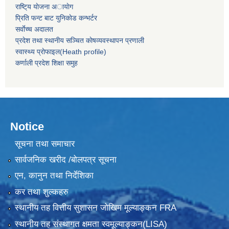
राष्टि्य याेजना अायाेग
प्रिति फन्ट बाट युनिकाेड कन्भर्टर
सर्वाेच्च अदालत
प्रदेश तथा स्थानीय सञ्चित काेषव्यवस्थापन प्रणाली
स्वास्थ्य प्राेफाइल(Heath profile)
कर्णाली प्रदेश शिक्षा समुह
Notice
सूचना तथा समाचार
सार्वजनिक खरीद /बोलपत्र सूचना
एन, कानुन तथा निर्देशिका
कर तथा शुल्कहरु
स्थानीय तह वित्तीय सुशासन जोखिम मूल्याङ्कन FRA
स्थानीय तह संस्थागत क्षमता स्वमूल्याङ्कन(LISA)