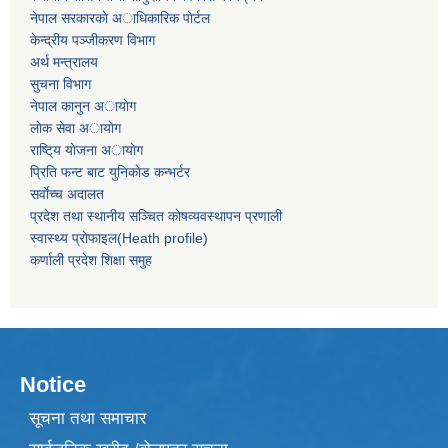
नेपाल सरकारकाे अाधिकारिक पाेर्टल
केन्द्रीय पञ्जीकरण विभाग
अर्थ मन्त्रालय
सुचना विभाग
नेपाल कानुन अायाेग
लाेक सेवा अायाेग
राष्टि्य याेजना अायाेग
प्रिति फन्ट बाट युनिकाेड कन्भर्टर
सर्वाेच्च अदालत
प्रदेश तथा स्थानीय सञ्चित काेषव्यवस्थापन प्रणाली
स्वास्थ्य प्राेफाइल(Heath profile)
कर्णाली प्रदेश शिक्षा समुह
Notice
सूचना तथा समाचार