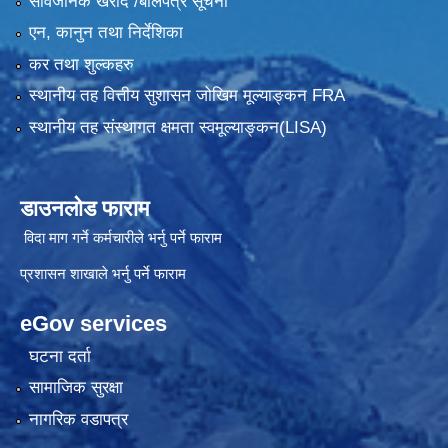
सार्वजनिक खरीद /बोलपत्र सूचना
एन, कानुन तथा निर्देशिका
कर तथा शुल्कहरु
स्थानीय तह वित्तीय सुशासन जोखिम मूल्याङ्कन FRA
स्थानीय तह संस्थागत क्षमता स्वमूल्याङ्कन(LISA)
डाउनलोड फाराम
विदा माग गर्ने कर्मचारीले भर्नु पर्ने फाराम
प्रशासन शाखाले भर्नु पर्ने फाराम
eGov services
घटना दर्ता
सामाजिक सुरक्षा
नागरिक वडापत्र