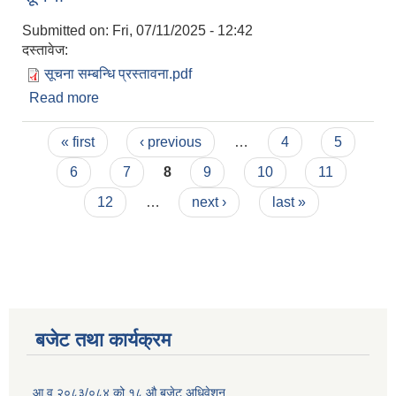
Submitted on:
Fri, 07/11/2025 - 12:42
दस्तावेज:
सूचना सम्बन्धि प्रस्तावना.pdf
Read more
about सूचना प्रकाशनका लागि प्रस्ताव आव्हान गरिएको
सूचना
Pages
« first
‹ previous
…
4
5
6
7
8
9
10
11
12
…
next ›
last »
बजेट तथा कार्यक्रम
आ.व.२०८३/०८४ को १८ ‍औ बजेट अधिवेशन