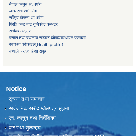
नेपाल कानुन अायाेग
लाेक सेवा अायाेग
राष्टि्य याेजना अायाेग
प्रिति फन्ट बाट युनिकाेड कन्भर्टर
सर्वाेच्च अदालत
प्रदेश तथा स्थानीय सञ्चित काेषव्यवस्थापन प्रणाली
स्वास्थ्य प्राेफाइल(Heath profile)
कर्णाली प्रदेश शिक्षा समुह
Notice
सूचना तथा समाचार
सार्वजनिक खरीद /बोलपत्र सूचना
एन, कानुन तथा निर्देशिका
कर तथा शुल्कहरु