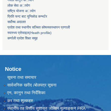
नेपाल कानुन अायाेग
लाेक सेवा अायाेग
राष्टि्य याेजना अायाेग
प्रिति फन्ट बाट युनिकाेड कन्भर्टर
सर्वाेच्च अदालत
प्रदेश तथा स्थानीय सञ्चित काेषव्यवस्थापन प्रणाली
स्वास्थ्य प्राेफाइल(Heath profile)
कर्णाली प्रदेश शिक्षा समुह
Notice
सूचना तथा समाचार
सार्वजनिक खरीद /बोलपत्र सूचना
एन, कानुन तथा निर्देशिका
कर तथा शुल्कहरु
स्थानीय तह वित्तीय सुशासन जोखिम मूल्याङ्कन FRA