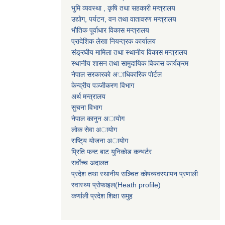
भुमि व्यवस्था , कृषि तथा सहकारी मन्त्रालय
उद्याेग, पर्यटन, वन तथा वातावरण मन्त्रालय
भाैतिक पूर्वाधार विकास मन्त्रालय
प्रादेशिक लेखा नियन्त्रक कार्यालय
संङ्रघीय मामिला तथा स्थानीय विकास मन्त्रालय
स्थानीय शासन तथा सामुदायिक विकास कार्यक्रम
नेपाल सरकारकाे अाधिकारिक पाेर्टल
केन्द्रीय पञ्जीकरण विभाग
अर्थ मन्त्रालय
सुचना विभाग
नेपाल कानुन अायाेग
लाेक सेवा अायाेग
राष्टि्य याेजना अायाेग
प्रिति फन्ट बाट युनिकाेड कन्भर्टर
सर्वाेच्च अदालत
प्रदेश तथा स्थानीय सञ्चित काेषव्यवस्थापन प्रणाली
स्वास्थ्य प्राेफाइल(Heath profile)
कर्णाली प्रदेश शिक्षा समुह