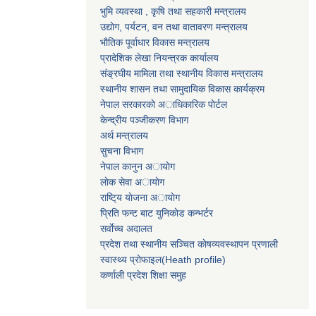
भुमि व्यवस्था , कृषि तथा सहकारी मन्त्रालय
उद्याेग, पर्यटन, वन तथा वातावरण मन्त्रालय
भाैतिक पूर्वाधार विकास मन्त्रालय
प्रादेशिक लेखा नियन्त्रक कार्यालय
संङ्रघीय मामिला तथा स्थानीय विकास मन्त्रालय
स्थानीय शासन तथा सामुदायिक विकास कार्यक्रम
नेपाल सरकारकाे अाधिकारिक पाेर्टल
केन्द्रीय पञ्जीकरण विभाग
अर्थ मन्त्रालय
सुचना विभाग
नेपाल कानुन अायाेग
लाेक सेवा अायाेग
राष्टि्य याेजना अायाेग
प्रिति फन्ट बाट युनिकाेड कन्भर्टर
सर्वाेच्च अदालत
प्रदेश तथा स्थानीय सञ्चित काेषव्यवस्थापन प्रणाली
स्वास्थ्य प्राेफाइल(Heath profile)
कर्णाली प्रदेश शिक्षा समुह