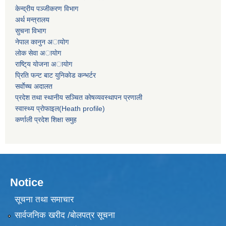
केन्द्रीय पञ्जीकरण विभाग
अर्थ मन्त्रालय
सुचना विभाग
नेपाल कानुन अायाेग
लाेक सेवा अायाेग
राष्टि्य याेजना अायाेग
प्रिति फन्ट बाट युनिकाेड कन्भर्टर
सर्वाेच्च अदालत
प्रदेश तथा स्थानीय सञ्चित काेषव्यवस्थापन प्रणाली
स्वास्थ्य प्राेफाइल(Heath profile)
कर्णाली प्रदेश शिक्षा समुह
Notice
सूचना तथा समाचार
सार्वजनिक खरीद /बोलपत्र सूचना