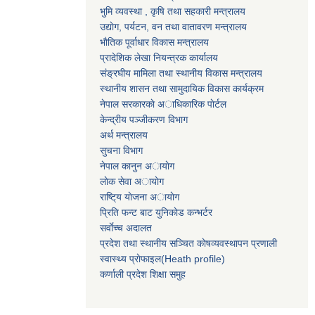
भुमि व्यवस्था , कृषि तथा सहकारी मन्त्रालय
उद्याेग, पर्यटन, वन तथा वातावरण मन्त्रालय
भाैतिक पूर्वाधार विकास मन्त्रालय
प्रादेशिक लेखा नियन्त्रक कार्यालय
संङ्रघीय मामिला तथा स्थानीय विकास मन्त्रालय
स्थानीय शासन तथा सामुदायिक विकास कार्यक्रम
नेपाल सरकारकाे अाधिकारिक पाेर्टल
केन्द्रीय पञ्जीकरण विभाग
अर्थ मन्त्रालय
सुचना विभाग
नेपाल कानुन अायाेग
लाेक सेवा अायाेग
राष्टि्य याेजना अायाेग
प्रिति फन्ट बाट युनिकाेड कन्भर्टर
सर्वाेच्च अदालत
प्रदेश तथा स्थानीय सञ्चित काेषव्यवस्थापन प्रणाली
स्वास्थ्य प्राेफाइल(Heath profile)
कर्णाली प्रदेश शिक्षा समुह